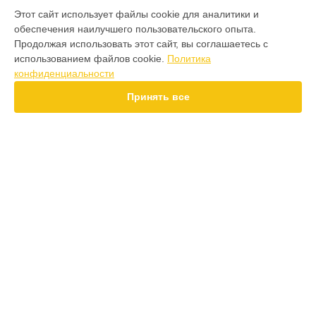
МОДЕЛИ
Этот сайт использует файлы cookie для аналитики и
обеспечения наилучшего пользовательского опыта.
F7 Pro
Продолжая использовать этот сайт, вы соглашаетесь с
F7 Ultra
использованием файлов cookie.
Политика
F7
конфиденциальности
X7 Pro
X7
Принять все
X6 Pro
M8 Pro
M8
M7 Pro
X6
СТРАНИЦЫ
X4
Гарантия
F4
Доставка
X5 Pro 5G
Контакты
F3
Карта сайта
F3 GT
M3
M3 Pro
КОНТАКТЫ
X2
+7 (800) 100-69-58
Ежедневно с 09:00 до 21:00