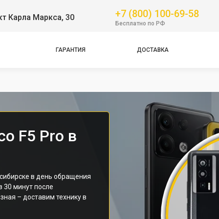
Pro
+7 (800) 100-69-58
т Карла Маркса, 30
Бесплатно по РФ
GT
NFC
ГАРАНТИЯ
ДОСТАВКА
Pro
Pro
o F5 Pro в
осибирске в день обращения
з 30 минут после
зная – доставим технику в