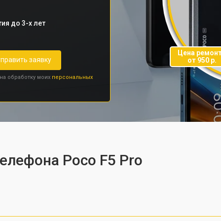
ия до 3-х лет
Цена ремон
править заявку
от 950 р.
 на обработку моих
персональных
телефона Poco F5 Pro