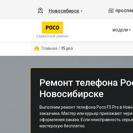
M3 
проспек
Новосибирск
▼
X2
X3 
X3 
МОДЕЛИ
X3 
Сервисный ремонт
F5
Главная
/
f5 pro
F2 
Ремонт телефона Poc
Новосибирске
Выполним ремонт телефона Poco F5 Pro в Нов
заказчика. Мастер или курьер приезжают чере
оформления заказа. Если неисправность серье
мастерскую бесплатно.