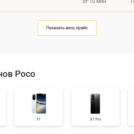
от 10 мин
1
от 40 мин
1
Показать весь прайс
от 20 мин
1
от 40 мин
1
нов Poco
от 30 мин
3
от 30 мин
1
F7
X7 Pro
от 30 мин
2