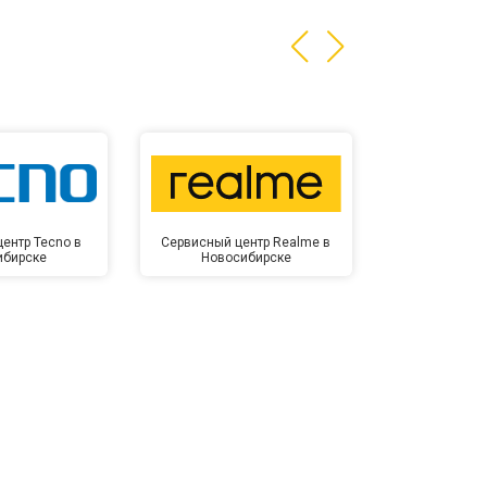
ентр Tecno в
Сервисный центр Realme в
Сервисный 
ибирске
Новосибирске
Новос