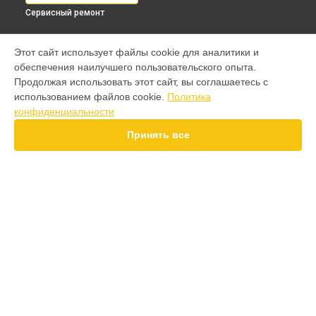
Сервисный ремонт
МОДЕЛИ
Этот сайт использует файлы cookie для аналитики и
обеспечения наилучшего пользовательского опыта.
F7 Pro
Продолжая использовать этот сайт, вы соглашаетесь с
F7 Ultra
использованием файлов cookie.
Политика
F7
конфиденциальности
X7 Pro
X7
Принять все
X6 Pro
M8 Pro
M8
M7 Pro
X6
СТРАНИЦЫ
X4
Гарантия
F4
Доставка
X5 Pro 5G
Контакты
F3
Карта сайта
F3 GT
M3
M3 Pro
КОНТАКТЫ