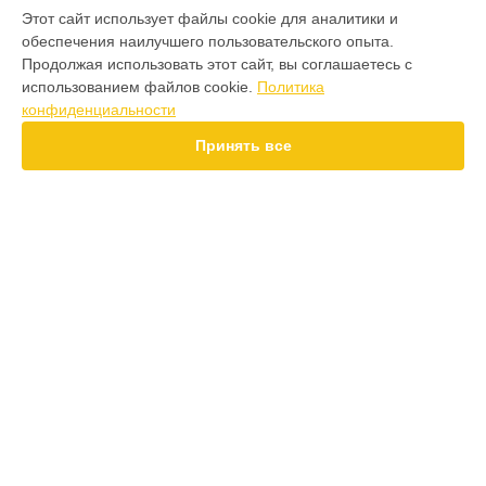
МОДЕЛИ
Этот сайт использует файлы cookie для аналитики и
обеспечения наилучшего пользовательского опыта.
F7 Pro
Продолжая использовать этот сайт, вы соглашаетесь с
F7 Ultra
использованием файлов cookie.
Политика
F7
конфиденциальности
X7 Pro
X7
Принять все
X6 Pro
M8 Pro
M8
X6
X4
СТРАНИЦЫ
F4
Гарантия
X5 Pro 5G
Доставка
F3
Контакты
F3 GT
Карта сайта
M3
M3 Pro
X2
КОНТАКТЫ
X3 GT
+7 (800) 100-69-58
Ежедневно с 09:00 до 21:00