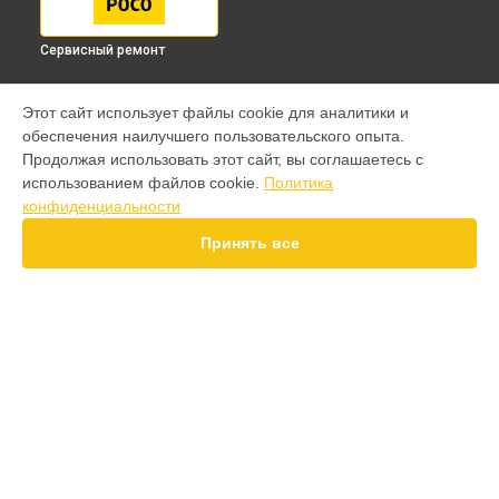
Сервисный ремонт
МОДЕЛИ
Этот сайт использует файлы cookie для аналитики и
обеспечения наилучшего пользовательского опыта.
F7 Pro
Продолжая использовать этот сайт, вы соглашаетесь с
F7 Ultra
использованием файлов cookie.
Политика
F7
конфиденциальности
X7 Pro
X7
Принять все
X6 Pro
M8
M7 Pro
X6
X4
СТРАНИЦЫ
F4
Гарантия
X5 Pro 5G
Доставка
F3
Контакты
F3 GT
Карта сайта
M3
M3 Pro