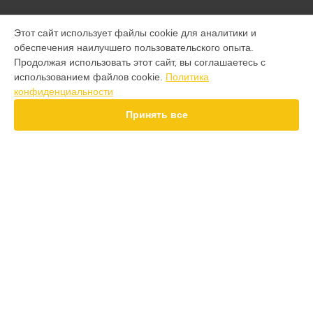
МОДЕЛИ
Этот сайт использует файлы cookie для аналитики и
обеспечения наилучшего пользовательского опыта.
F7 Pro
Продолжая использовать этот сайт, вы соглашаетесь с
F7 Ultra
использованием файлов cookie.
Политика
F7
конфиденциальности
X7 Pro
X7
Принять все
X6 Pro
M8
M7 Pro
X6
X4
СТРАНИЦЫ
F4
Гарантия
X5 Pro 5G
Доставка
F3
Контакты
F3 GT
Карта сайта
M3
M3 Pro
X2
КОНТАКТЫ
X3 GT
+7 (800) 100-69-58