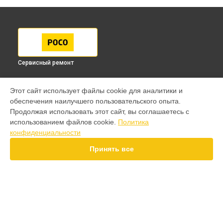
Сервисный ремонт
МОДЕЛИ
Этот сайт использует файлы cookie для аналитики и
обеспечения наилучшего пользовательского опыта.
F7 Pro
Продолжая использовать этот сайт, вы соглашаетесь с
F7 Ultra
использованием файлов cookie.
Политика
F7
конфиденциальности
X7 Pro
X7
Принять все
X6 Pro
M8 Pro
M7 Pro
X6
X4
СТРАНИЦЫ
F4
Гарантия
X5 Pro 5G