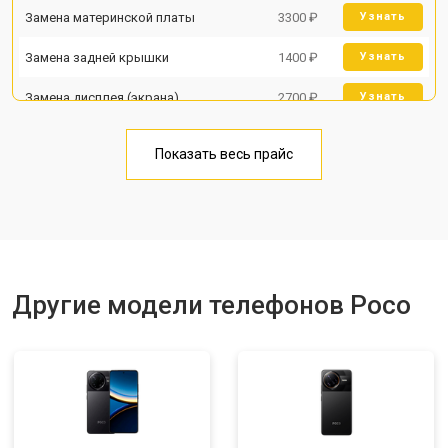
Замена материнской платы
3300 ₽
Узнать
Замена задней крышки
1400 ₽
Узнать
Замена дисплея (экрана)
2700 ₽
Узнать
Замена аккумулятора
950 ₽
Узнать
Показать весь прайс
Замена кнопки включения
1750 ₽
Узнать
Ремонт цепи питания
3200 ₽
Узнать
Ремонт динамика
1400 ₽
Узнать
Другие модели телефонов Poco