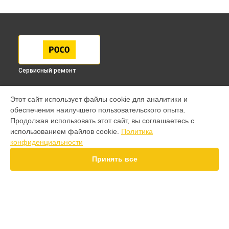
Сервисный ремонт
МОДЕЛИ
Этот сайт использует файлы cookie для аналитики и
обеспечения наилучшего пользовательского опыта.
F7 Pro
Продолжая использовать этот сайт, вы соглашаетесь с
F7 Ultra
использованием файлов cookie.
Политика
F7
конфиденциальности
X7 Pro
X7
Принять все
X6 Pro
M8 Pro
M8
M7 Pro
X6
СТРАНИЦЫ
X4
Гарантия