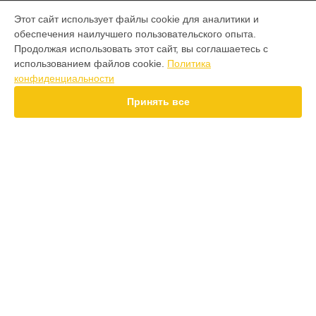
МОДЕЛИ
Этот сайт использует файлы cookie для аналитики и
обеспечения наилучшего пользовательского опыта.
F7 Pro
Продолжая использовать этот сайт, вы соглашаетесь с
F7 Ultra
использованием файлов cookie.
Политика
F7
конфиденциальности
X7 Pro
X7
Принять все
X6 Pro
M8 Pro
M8
M7 Pro
X6
СТРАНИЦЫ
X4
Гарантия
F4
Доставка
X5 Pro 5G
Контакты
F3
Карта сайта
M3
M3 Pro
X2
КОНТАКТЫ
X3 GT
+7 (800) 100-69-58
Ежедневно с 09:00 до 21:00