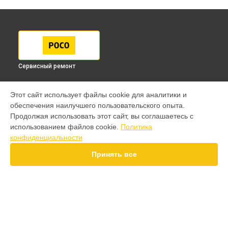
Сервисный ремонт
МОДЕЛИ
Этот сайт использует файлы cookie для аналитики и
обеспечения наилучшего пользовательского опыта.
F7 Pro
Продолжая использовать этот сайт, вы соглашаетесь с
F7 Ultra
использованием файлов cookie.
Политика
F7
конфиденциальности
X7 Pro
X7
Принять все
X6 Pro
M8 Pro
M8
M7 Pro
X6
СТРАНИЦЫ
X4
Гарантия
F4