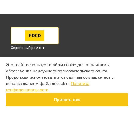
Сервисный ремонт
МОДЕЛИ
Этот сайт использует файлы cookie для аналитики и
обеспечения наилучшего пользовательского опыта.
F7 Pro
Продолжая использовать этот сайт, вы соглашаетесь с
F7 Ultra
использованием файлов cookie.
Политика
F7
конфиденциальности
X7 Pro
X7
Принять все
X6 Pro
M8 Pro
M8
M7 Pro
X6
СТРАНИЦЫ