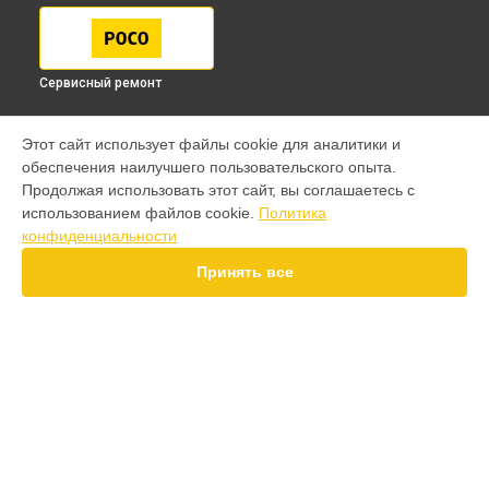
Сервисный ремонт
МОДЕЛИ
Этот сайт использует файлы cookie для аналитики и
обеспечения наилучшего пользовательского опыта.
F7 Pro
Продолжая использовать этот сайт, вы соглашаетесь с
F7 Ultra
использованием файлов cookie.
Политика
F7
конфиденциальности
X7 Pro
X7
Принять все
X6 Pro
M8 Pro
M8
M7 Pro
X6
СТРАНИЦЫ
X4
Гарантия
F4
Доставка
X5 Pro 5G
Контакты
F3