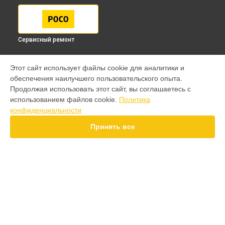
Сервисный ремонт
МОДЕЛИ
Этот сайт использует файлы cookie для аналитики и
обеспечения наилучшего пользовательского опыта.
F7 Pro
Продолжая использовать этот сайт, вы соглашаетесь с
F7 Ultra
использованием файлов cookie.
Политика
F7
конфиденциальности
X7 Pro
X7
Принять все
X6 Pro
M8 Pro
M8
M7 Pro
X6
СТРАНИЦЫ
X4
Гарантия
F4
Доставка
X5 Pro 5G
Контакты
F3