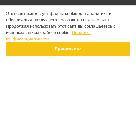
МОДЕЛИ
Этот сайт использует файлы cookie для аналитики и
обеспечения наилучшего пользовательского опыта.
F7 Pro
Продолжая использовать этот сайт, вы соглашаетесь с
F7 Ultra
использованием файлов cookie.
Политика
F7
конфиденциальности
X7 Pro
X7
Принять все
X6 Pro
M8 Pro
M8
M7 Pro
X6
СТРАНИЦЫ
X4
Гарантия
F4
Доставка
X5 Pro 5G
Контакты
F3
Карта сайта
F3 GT
M3
M3 Pro
КОНТАКТЫ
X2
+7 (800) 100-69-58