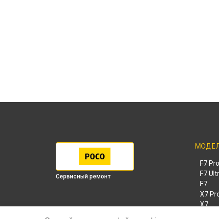
МОДЕ
F7 Pr
F7 Ult
Сервисный ремонт
F7
X7 Pr
X7
X6 Pr