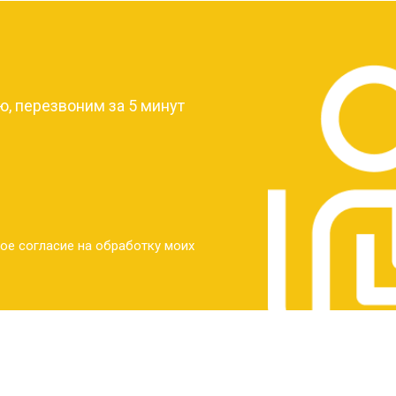
от 30 мин
о
?
от 30 мин
о
, перезвоним за 5 минут
от 30 мин
о
от 30 мин
о
ое согласие на обработку моих
от 20 мин
о
от 60 мин
о
от 10 мин
о