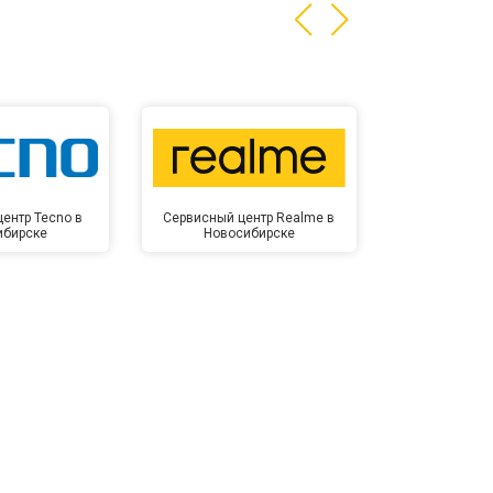
ентр Tecno в
Сервисный центр Realme в
Сервисный 
ибирске
Новосибирске
Новос