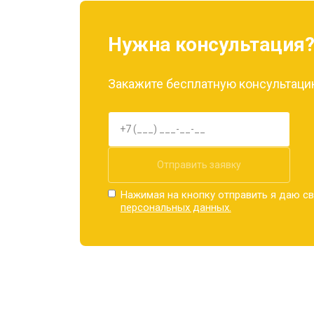
Замена материнской платы
Нужна консультация
Замена задней крышки
Закажите бесплатную консультацию
Замена дисплея (экрана)
Замена аккумулятора
Отправить заявку
Нажимая на кнопку отправить я даю св
персональных данных.
Замена кнопки включения
Ремонт цепи питания
Ремонт динамика