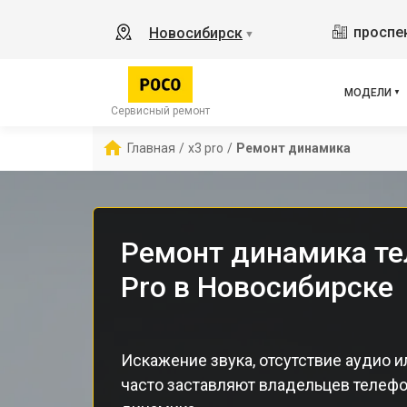
M3 
проспек
Новосибирск
▼
X2
X3 
X3 
МОДЕЛИ
F5 
Сервисный ремонт
F5
Главная
/
x3 pro
/
Ремонт динамика
F2 
Ремонт динамика те
Pro в Новосибирске
Искажение звука, отсутствие аудио 
часто заставляют владельцев телефо