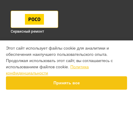
Сервисный ремонт
МОДЕЛИ
Этот сайт использует файлы cookie для аналитики и
обеспечения наилучшего пользовательского опыта.
F7 Pro
Продолжая использовать этот сайт, вы соглашаетесь с
F7 Ultra
использованием файлов cookie.
Политика
F7
конфиденциальности
X7 Pro
X7
Принять все
X6 Pro
M8 Pro
M8
M7 Pro
X4
СТРАНИЦЫ
F4
Гарантия
X5 Pro 5G
Доставка
F3